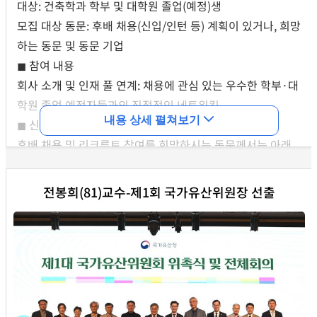
대상: 건축학과 학부 및 대학원 졸업(예정)생
않는다
.
새로운 세계를 맞는 건축의 모습은 어떤 것인가
.
모집 대상 동문: 후배 채용(신입/인턴 등) 계획이 있거나, 희망
건축은 탄생부터 지금까지 사회적 작업이었다
.
건축가 혼자
하는 동문 및 동문 기업
건물을 완성하는 경우는 없었다
.
그것은 진행 과정의 타협과
◼ 참여 내용
보완을 지속적으로 요구해왔다
.
건축은 존재와 부재
,
철거와
회사 소개 및 인재 풀 연계: 채용에 관심 있는 우수한 학부·대
존치
,
최선과 최악과 같은 이분법적
0
과
1
대비를 부인해 왔
학원 졸업 예정자들과의 직접적인 네트워킹
다
.
대안은 항상 그 사이의 어딘가에 있는 값이고 그것이 건축
내용 상세 펼쳐보기
◼ 신청 방법
의 본질이었다
.
후배 채용 및 리크루트 참여를 희망하시는 동문께서는 아래
동창회 연락처로 8월7일(금)까지 [동문 성함/학번/기업명/ 담
2026
서울대학교 건축학과 건축전은 이
0
과
1
사이에 존재하
당자 연락처]를 보내주시면 상세히 안내해 드리겠습니다.
는 눈금을 찾는 작업을 선보인다
.
치열하게 숨은 질문을 찾아
전봉희(81)교수-제1회 국가유산위원장 선출
동창회 연락처: dochii@snu.ac.kr/02-880-7050
내고 거기 맞는 우아한 대안을 지향하는 작업이다
.
온라인전시-2026.7.15.개막