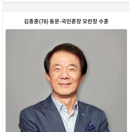
김종훈(78) 동문-국민훈장 모란장 수훈