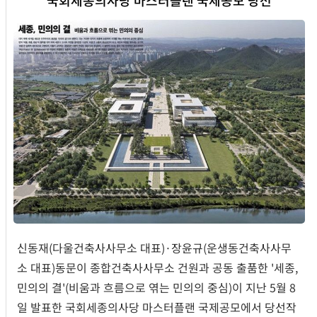
신동재(다울건축사사무소 대표)·장윤규(운생동건축사사무
소 대표)동문이 종합건축사사무소 건원과 공동 출품한 '세종,
민의의 결'(비움과 흐름으로 엮는 민의의 중심)이 지난 5월 8
일 발표한 국회세종의사당 마스터플랜 국제공모에서 당선작