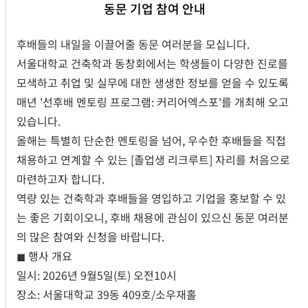
동문 기업 참여 안내
1.
장소
:
서울대학교
68
동 제
1
파워플랜트
후배들의 내일을 이끌어줄 동문 여러분을 모십니다.
서울대학교 건축학과 동창회에서는 학생들이 다양한 진로를
2.
일시
모색하고 취업 및 실무에 대한 생생한 정보를 얻을 수 있도록
-
오프라인 전시
: 2026.07.09.
∼
2026.07.14
매년 '선후배 멘토링 프로그램: 커리어엑스포'를 개최해 오고
있습니다.
-
온라인 전시
: 2026.7.15. 개막
올해는 특별히 단순한 멘토링을 넘어, 우수한 후배들을 직접
채용하고 연계할 수 있는 [졸업생 리크루트] 자리를 처음으로
https://architecture.snu.ac.kr/
마련하고자 합니다.
역량 있는 건축학과 후배들을 영입하고 기업을 홍보할 수 있
는 좋은 기회이오니, 후배 채용에 관심이 있으신 동문 여러분
세계는 알 수 없는 세계로 빨려 들어가고 있다
.
컴퓨터라고 통
의 많은 참여와 신청을 바랍니다.
칭 되는 도구가 생산하는 새로운 곳이다
.
건축도 예외가 아니
◼ 행사 개요
다
.
그건 결국
0
과
1
로만 표기되던 초기 디지털 세계에 머물
일시: 2026년 9월5일(토) 오전10시
지 않는다
.
목적지는 그 너머를 지향하고 있다
.
건축은 여전히
장소: 서울대학교 39동 409호/소우재홀
물리적 구조물로 구현된다는 점에서
0
과
1
로만 치환되지는