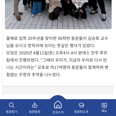
올해로 입학 20주년을 맞이한 06학번 동문들이 김승회 교수
님을 모시고 한자리에 모이는 뜻깊은 행사가 있었다.
모임은 2026년 4월11일(토) 오후4시-8시 분데스 언주 루프
탑에서 진행되었다. "그때의 우리가, 지금의 우리로 다시 만
나는 시간이라는" 모토로 약17여명의 동문들이 함께하며 변
함없는 우정과 추억을 나누었다.
표하림(06) 동문
울산대학교 건축학전공 조교수 임용
메뉴
동문찾기
동창동정
동창회소개
신규소식