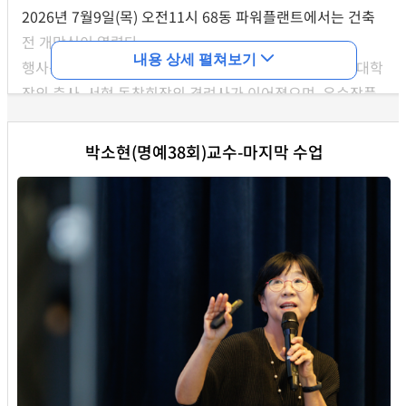
2026년 7월9일(목) 오전11시 68동 파워플랜트에서는 건축
전 개막식이 열렸다.
내용 상세 펼쳐보기
행사는 최춘웅 학과장의 인사말을 시작으로 김영오 공과대학
장의 축사, 서현 동창회장의 격려사가 이어졌으며, 우수작품
시상식과 테이프 커팅, 그리고 작품 관람 순으로 진행되었다.
이번 건축전은 '0과1사이'라는 주제로 건축학전공 학생 23명
박소현(명예38회)교수-마지막 수업
과 건축공학전공 9팀(총25명)의 학생들의 작품이 전시되었
다. 전시는 7월9일부터14일까지 오프라인으로 진행되었고,
7월15일부터는 온라인 전시중이다.
온라인전시보기