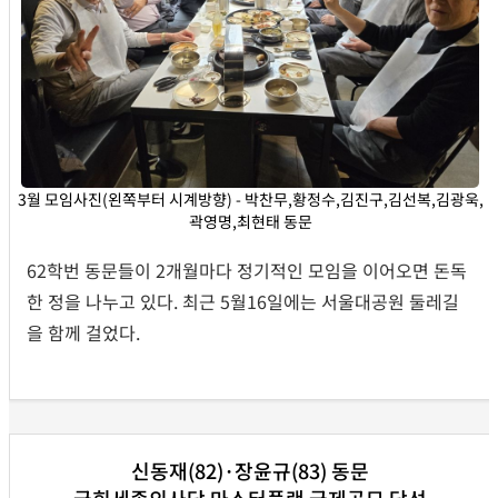
3월 모임사진(왼쪽부터 시계방향) - 박찬무,황정수,김진구,김선복,김광욱,
곽영명,최현태 동문
62학번 동문들이 2개월마다 정기적인 모임을 이어오면 돈독
한 정을 나누고 있다. 최근 5월16일에는 서울대공원 둘레길
을 함께 걸었다.
신동재(82)·장윤규(83) 동문
국회세종의사당 마스터플랜 국제공모 당선